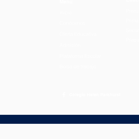
Menú
Prees
Inicio
Prima
Conócenos
Secun
Oferta Educativa
Prepa
Admisión
Plataforma Escolar
Bolsa de trabajo
Colegio Helen Parkhurst