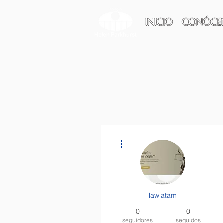
INICIO
CONÓCE
Más acciones
lawlatam
0
0
seguidores
seguidos